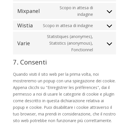
cloudflare
to
Scopo in attesa di
Mixpanel
service
Consent
indagine
shopify
to
Wistia
Scopo in attesa di indagine
service
Consent
mixpanel
to
Statistiques (anonymes),
service
Varie
Statistics (anonymous),
Consent
wistia
Fonctionnel
to
service
7. Consenti
varie
Quando visiti il sito web per la prima volta, noi
mostreremo un popup con una spiegazione dei cookie.
Appena clicchi su "Enregistrer les préférences", dai il
permesso a noi di usare le categorie di cookie e plugin
come descritto in questa dichiarazione relativa ai
popup e cookie. Puoi disabilitare i cookie attraverso il
tuo browser, ma prendi in considerazione, che il nostro
sito web potrebbe non funzionare più correttamente.