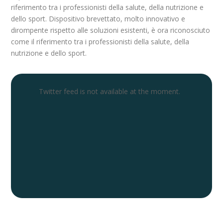
riferimento tra i professionisti della salute, della nutrizione e
dello sport. Dispositivo brevettato, molto innovativo e
dirompente rispetto alle soluzioni esistenti, è ora riconosciuto
come il riferimento tra i professionisti della salute, della
nutrizione e dello sport.
Twitter feed is not available at the moment.
Newsletter