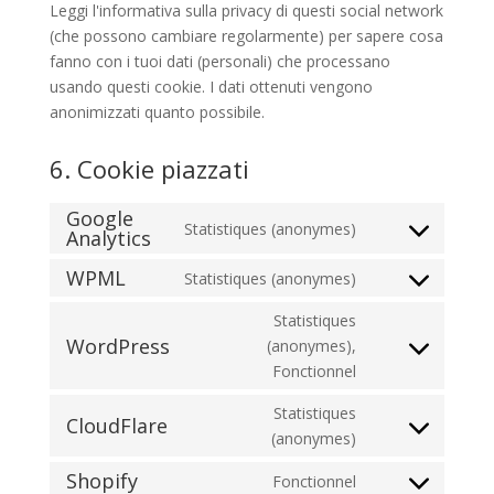
Leggi l'informativa sulla privacy di questi social network
(che possono cambiare regolarmente) per sapere cosa
fanno con i tuoi dati (personali) che processano
usando questi cookie. I dati ottenuti vengono
anonimizzati quanto possibile.
6. Cookie piazzati
Google
Statistiques (anonymes)
Analytics
Consent
to
WPML
Statistiques (anonymes)
Consent
service
to
google-
Statistiques
service
analytics
WordPress
(anonymes),
Consent
wpml
Fonctionnel
to
service
Statistiques
CloudFlare
wordpress
Consent
(anonymes)
to
Shopify
Fonctionnel
service
Consent